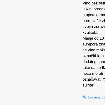
Vino bez sulf
u Kini prodaj
u apotekama
promoviše z
svojih zdrav
kvaliteta.
Manje od 10
sumpora zna
se vino mož
označiti kao
dodatog sum
tako da se f
neće morati
označavati “
sulfite”.
Leave a c