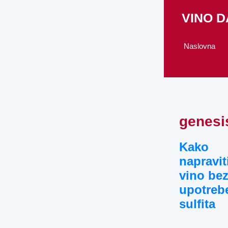
Skip
VINO 
to
content
Naslovna
genesis
Kako
napravit
vino be
upotreb
sulfita