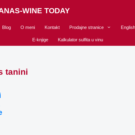
DANAS-WINE TODAY
Blog
O meni
Kontakt
Prodajne stranice
Englis
E-knjige
Kalkulator sulfita u vinu
 tanini
i
z
e