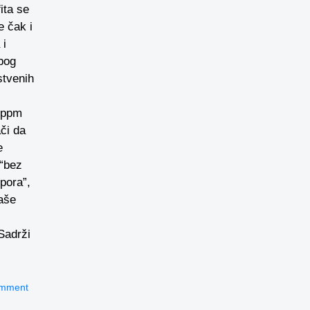
ita se
e čak i
 i
bog
stvenih
 ppm
či da
e
 “bez
pora”,
laše
Sadrži
omment