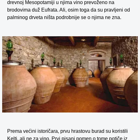
drevnoj Mesopotamiji u njima vino prevoženo na
brodovima duž Eufrata. Ali, osim toga da su pravljeni od
palminog drveta ništa podrobnije se o njima ne zna.
Prema većini istoričara, prvu hrastovu burad su koristili
Kelti, ali ne za vino. Prvi pisani pomen o tome potiče iz