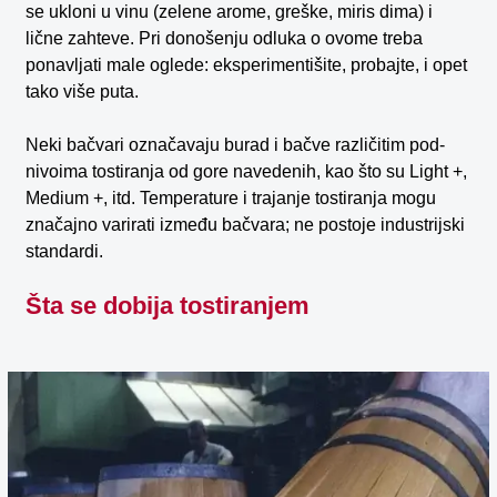
se ukloni u vinu (zelene arome, greške, miris dima) i
lične zahteve. Pri donošenju odluka o ovome treba ​​
ponavljati male oglede: eksperimentišite, probajte, i opet
tako više puta.
Neki bačvari označavaju burad i bačve različitim pod-
nivoima tostiranja od gore navedenih, kao što su Light +,
Medium +, itd. Temperature i trajanje tostiranja mogu
značajno varirati između bačvara; ne postoje industrijski
standardi.
Šta se dobija tostiranjem