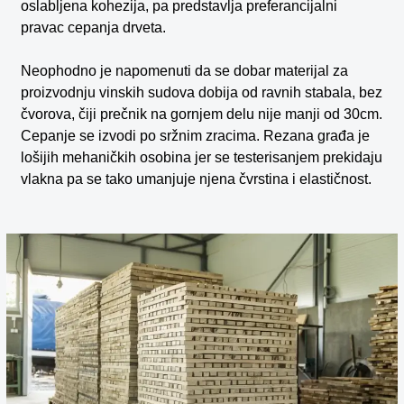
oslabljena kohezija, pa predstavlja preferancijalni
pravac cepanja drveta.
Neophodno je napomenuti da se dobar materijal za
proizvodnju vinskih sudova dobija od ravnih stabala, bez
čvorova, čiji prečnik na gornjem delu nije manji od 30cm.
Cepanje se izvodi po sržnim zracima. Rezana građa je
lošijih mehaničkih osobina jer se testerisanjem prekidaju
vlakna pa se tako umanjuje njena čvrstina i elastičnost.