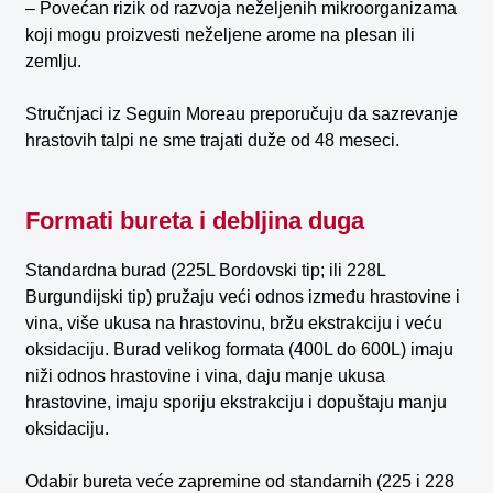
– Povećan rizik od razvoja neželjenih mikroorganizama
koji mogu proizvesti neželjene arome na plesan ili
zemlju.
Stručnjaci iz Seguin Moreau preporučuju da sazrevanje
hrastovih talpi ne sme trajati duže od 48 meseci.
Formati bureta i debljina duga
Standardna burad (225L Bordovski tip; ili 228L
Burgundijski tip) pružaju veći odnos između hrastovine i
vina, više ukusa na hrastovinu, bržu ekstrakciju i veću
oksidaciju. Burad velikog formata (400L do 600L) imaju
niži odnos hrastovine i vina, daju manje ukusa
hrastovine, imaju sporiju ekstrakciju i dopuštaju manju
oksidaciju.
Odabir bureta veće zapremine od standarnih (225 i 228