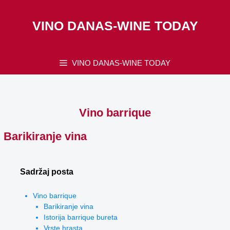
Skip
to
VINO DANAS-WINE TODAY
content
VINO DANAS-WINE TODAY
Vino barrique
Barikiranje vina
Sadržaj posta
Vino barrique
Barikiranje vina
Istorija barrique bureta
Vrste hrasta