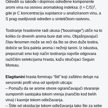
Odredili su takođe i doprinos određene komponente
1
aromi vina na osnovu aromatskog indeksa: (I = C/S)
,
gde je C koncentracija supstance u analiziranom vinu, a
S prag osetljivosti određen u sintetičkom rastvoru.
Tostiranje hrastovine radi ukusa (“bousinage”) utiče na to
koliko će drvenih aroma bure dati vinu. Objašnjavajući
čitav fenomen može se reći da što se drvo duže tostira,
dobiće se šira paleta aroma i nežniji tanini. Iz iskustva,
prepoznali smo koji način tostiranja najviše odgovara
različitim selekcijama hrasta, kažu stručnjaci Seguin
Moreau.
Elagitanini
hrasta formiraju “štit” koji zaštitno deluje na
senzorski profil vina od spoljnih uticaja:
– Pomažu da se arome otvore ograničavajući stvaranje
sumpornih sastojaka tokom vrenja (naročito kod belih
vina) i kasnije tokom odležavanja.
– Štite od oksidacije tokom odležavanja tako što za sebe