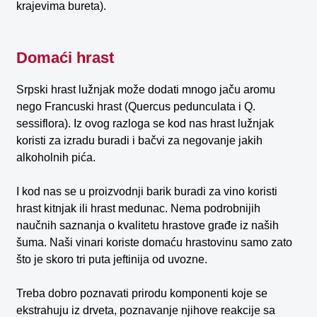
krajevima bureta).
Domaći hrast
Srpski hrast lužnjak može dodati mnogo jaču aromu
nego Francuski hrast (Quercus pedunculata i Q.
sessiflora). Iz ovog razloga se kod nas hrast lužnjak
koristi za izradu buradi i bačvi za negovanje jakih
alkoholnih pića.
I kod nas se u proizvodnji barik buradi za vino koristi
hrast kitnjak ili hrast medunac. Nema podrobnijih
naučnih saznanja o kvalitetu hrastove građe iz naših
šuma. Naši vinari koriste domaću hrastovinu samo zato
što je skoro tri puta jeftinija od uvozne.
Treba dobro poznavati prirodu komponenti koje se
ekstrahuju iz drveta, poznavanje njihove reakcije sa