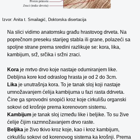
Izvor: Anita t. Smailagić, Doktorska disertacija
Na slici vidimo anatomsku građu hrastovog drveta. Na
poprečnom preseku starijeg stabla ili grane, polazeći sa
spoljne strane prema sredini razlikuje se: kora, lika,
kambijum, srž, srčika i sržni zraci.
Kora
je mrtvo drvo koje nastaje odumiranjem like.
Debljina kore kod odraslog hrasta je od 2 do 3cm.
Lika
je unutrašnja kora. To je tanak sloj koji nastaje
umnožavanjem ćelija kambijuma u fazi rasta ddrveta.
Čine ga sprovodni snopići kroz koje cirkulišu organski
sokovi od krošnje prema korenovom sistemu.
Kambijum
je tanak sloj između like i beljike. To su žive
ćelije čijim razmnožavanjem drvo raste.
Beljika
je živo tkivo kroz koje, kao i kroz kambijum,
cirkulišu sokovi od korenovog sistema ka krošnji. Prema