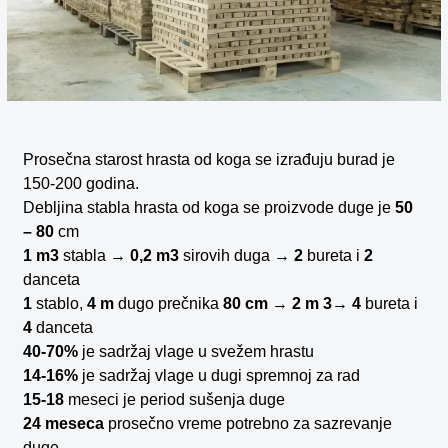
Prosečna starost hrasta od koga se izrađuju burad je
150-200 godina.
Debljina stabla hrasta od koga se proizvode duge je
50
– 80
cm
1 m3
stabla →
0,2 m3
sirovih duga →
2
bureta i
2
danceta
1
stablo,
4 m
dugo prečnika
80 cm
→
2 m 3
→
4
bureta i
4
danceta
40-70%
je sadržaj vlage u svežem hrastu
14-16%
je sadržaj vlage u dugi spremnoj za rad
15-18
meseci je period sušenja duge
24 meseca
prosečno vreme potrebno za sazrevanje
duge