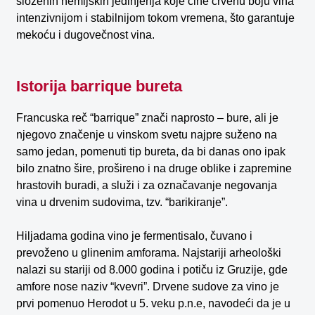
složenih hemijskih jedinjenja koje čine crvenu boju vina
intenzivnijom i stabilnijom tokom vremena, što garantuje
mekoću i dugovečnost vina.
Istorija barrique bureta
Francuska reč “barrique” znači naprosto – bure, ali je
njegovo značenje u vinskom svetu najpre suženo na
samo jedan, pomenuti tip bureta, da bi danas ono ipak
bilo znatno šire, prošireno i na druge oblike i zapremine
hrastovih buradi, a služi i za označavanje negovanja
vina u drvenim sudovima, tzv. “barikiranje”.
Hiljadama godina vino je fermentisalo, čuvano i
prevoženo u glinenim amforama. Najstariji arheološki
nalazi su stariji od 8.000 godina i potiču iz Gruzije, gde
amfore nose naziv “kvevri”. Drvene sudove za vino je
prvi pomenuo Herodot u 5. veku p.n.e, navodeći da je u