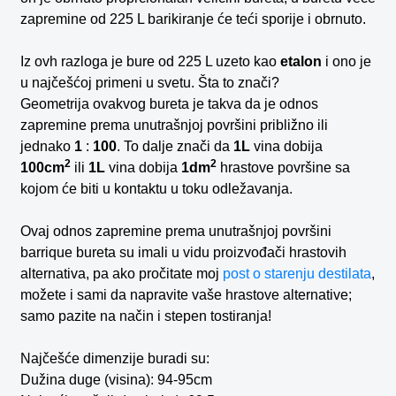
zapremine od 225 L barikiranje će teći sporije i obrnuto.
Iz ovh razloga je bure od 225 L uzeto kao
etalon
i ono je
u najčešćoj primeni u svetu. Šta to znači?
Geometrija ovakvog bureta je takva da je odnos
zapremine prema unutrašnjoj površini približno ili
jednako
1
:
100
. To dalje znači da
1L
vina dobija
2
2
100cm
ili
1L
vina dobija
1dm
hrastove površine sa
kojom će biti u kontaktu u toku odležavanja.
Ovaj odnos zapremine prema unutrašnjoj površini
barrique bureta su imali u vidu proizvođači hrastovih
alternativa, pa ako pročitate moj
post o starenju destilata
,
možete i sami da napravite vaše hrastove alternative;
samo pazite na način i stepen tostiranja!
Najčešće dimenzije buradi su:
Dužina duge (visina): 94-95cm