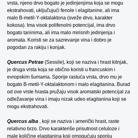
vrsta, njeno drvo bogato je jedinjenjima koja se mogu
ekstrahovati, uključujući fenole i elagitanine, ali ima
malo B-metil-Y-oktalaktona (sveže drvo, karakter
kokosa). Ima visok polifenolni potencijal, ima drvo
bogato taninima, ali ima malo mirisnih jedinjenja i
aromata. Koristi se za sazrevanje vina i dobro je
pogodan za rakiju i konjak.
Quercus Petrae
(Sessile), koji se naziva i hrast kitnjak,
je druga vrsta koja se obično koristi u francuskim i
evropskim šumama. Sporije rastuća vrsta, drvo mu je
bogato B-metil-Y-oktalaktonom i malo elagitanina. Burad
od ove vrste hrasta pružaju visok aromatski potencijal za
odležavanje vina i imaju nizak udeo elagitanina koji se
mogu ekstrahovati.
Quercus alba
, koji se naziva i američki hrast, raste
relativno brzo. Drvo karakteriše prisutnost celuloze i
male količine elagitanina koji omogućuju sporiju