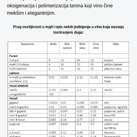
oksigenacija i polimerizacija tanina koji vino čine
mekšim i elegantnijim.
Prag osetljivosti u mg/l i opis nekih jedinjenja u vinu koja nastaju
tostiranjem duga: