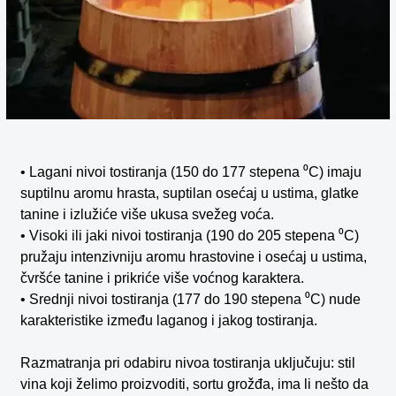
• Lagani nivoi tostiranja (150 do 177 stepena ⁰C) imaju
suptilnu aromu hrasta, suptilan osećaj u ustima, glatke
tanine i izlužiće više ukusa svežeg voća.
• Visoki ili jaki nivoi tostiranja (190 do 205 stepena ⁰C)
pružaju intenzivniju aromu hrastovine i osećaj u ustima,
čvršće tanine i prikriće više voćnog karaktera.
• Srednji nivoi tostiranja (177 do 190 stepena ⁰C) nude
karakteristike između laganog i jakog tostiranja.
Razmatranja pri odabiru nivoa tostiranja uključuju: stil
vina koji želimo proizvoditi, sortu grožđa, ima li nešto da