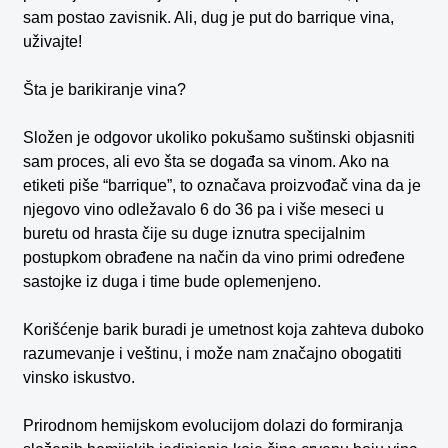
sam postao zavisnik. Ali, dug je put do barrique vina,
uživajte!
Šta je barikiranje vina?
Složen je odgovor ukoliko pokušamo suštinski objasniti
sam proces, ali evo šta se događa sa vinom. Ako na
etiketi piše “barrique”, to označava proizvođač vina da je
njegovo vino odležavalo 6 do 36 pa i više meseci u
buretu od hrasta čije su duge iznutra specijalnim
postupkom obrađene na način da vino primi određene
sastojke iz duga i time bude oplemenjeno.
Korišćenje barik buradi je umetnost koja zahteva duboko
razumevanje i veštinu, i može nam značajno obogatiti
vinsko iskustvo.
Prirodnom hemijskom evolucijom dolazi do formiranja