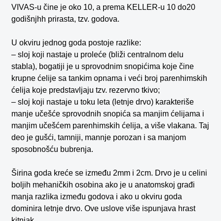
VIVAS-u čine je oko 10, a prema KELLER-u 10 do20
godišnjhh prirasta, tzv. godova.
U okviru jednog goda postoje razlike:
– sloj koji nastaje u proleće (bliži centralnom delu
stabla), bogatiji je u sprovodnim snopićima koje čine
krupne ćelije sa tankim opnama i veći broj parenhimskih
ćelija koje predstavljaju tzv. rezervno tkivo;
– sloj koji nastaje u toku leta (letnje drvo) karakteriše
manje učešće sprovodnih snopića sa manjim ćelijama i
manjim učešćem parenhimskih ćelija, a više vlakana. Taj
deo je gušći, tamniji, mannje porozan i sa manjom
sposobnošću bubrenja.
Širina goda kreće se između 2mm i 2cm. Drvo je u celini
boljih mehaničkih osobina ako je u anatomskoj građi
manja razlika između godova i ako u okviru goda
dominira letnje drvo. Ove uslove više ispunjava hrast
kitnjak.