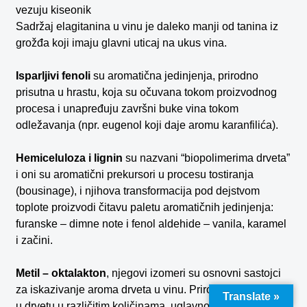
vezuju kiseonik
Sadržaj elagitanina u vinu je daleko manji od tanina iz
grožđa koji imaju glavni uticaj na ukus vina.
Isparljivi fenoli
su aromatična jedinjenja, prirodno
prisutna u hrastu, koja su očuvana tokom proizvodnog
procesa i unapređuju završni buke vina tokom
odležavanja (npr. eugenol koji daje aromu karanfilića).
Hemiceluloza i lignin
su nazvani “biopolimerima drveta”
i oni su aromatični prekursori u procesu tostiranja
(bousinage), i njihova transformacija pod dejstvom
toplote proizvodi čitavu paletu aromatičnih jedinjenja:
furanske – dimne note i fenol aldehide – vanila, karamel
i začini.
Metil – oktalakton
, njegovi izomeri su osnovni sastojci
za iskazivanje aroma drveta u vinu. Prirodno su prisutni
Translate »
u drvetu u različitim količinama, uglavnom to zavisi od