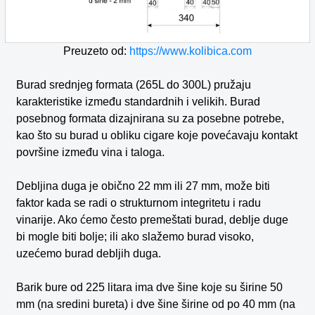
Preuzeto od:
https://www.kolibica.com
Burad srednjeg formata (265L do 300L) pružaju
karakteristike između standardnih i velikih. Burad
posebnog formata dizajnirana su za posebne potrebe,
kao što su burad u obliku cigare koje povećavaju kontakt
površine između vina i taloga.
Debljina duga je obično 22 mm ili 27 mm, može biti
faktor kada se radi o strukturnom integritetu i radu
vinarije. Ako ćemo često premeštati burad, deblje duge
bi mogle biti bolje; ili ako slažemo burad visoko,
uzećemo burad debljih duga.
Barik bure od 225 litara ima dve šine koje su širine 50
mm (na sredini bureta) i dve šine širine od po 40 mm (na