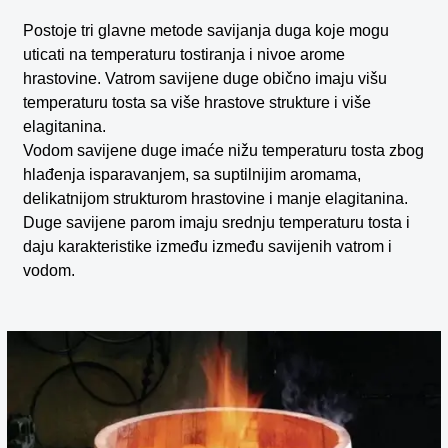
Postoje tri glavne metode savijanja duga koje mogu
uticati na temperaturu tostiranja i nivoe arome
hrastovine. Vatrom savijene duge obično imaju višu
temperaturu tosta sa više hrastove strukture i više
elagitanina.
Vodom savijene duge imaće nižu temperaturu tosta zbog
hlađenja isparavanjem, sa suptilnijim aromama,
delikatnijom strukturom hrastovine i manje elagitanina.
Duge savijene parom imaju srednju temperaturu tosta i
daju karakteristike između između savijenih vatrom i
vodom.