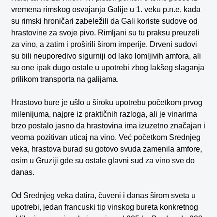
vremena rimskog osvajanja Galije u 1. veku p.n.e, kada
su rimski hroničari zabeležili da Gali koriste sudove od
hrastovine za svoje pivo. Rimljani su tu praksu preuzeli
za vino, a zatim i proširili širom imperije. Drveni sudovi
su bili neuporedivo sigurniji od lako lomljivih amfora, ali
su one ipak dugo ostale u upotrebi zbog lakšeg slaganja
prilikom transporta na galijama.
Hrastovo bure je ušlo u široku upotrebu početkom prvog
milenijuma, najpre iz praktičnih razloga, ali je vinarima
brzo postalo jasno da hrastovina ima izuzetno značajan i
veoma pozitivan uticaj na vino. Već početkom Srednjeg
veka, hrastova burad su gotovo svuda zamenila amfore,
osim u Gruziji gde su ostale glavni sud za vino sve do
danas.
Od Srednjeg veka datira, čuveni i danas širom sveta u
upotrebi, jedan francuski tip vinskog bureta konkretnog