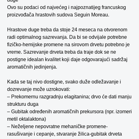
Ovo su podaci od najvećeg i najpoznatijeg francuskog
proizvođača hrastovih sudova Seguin Moreau.
Hrastove duge treba da stoje 24 meseca na otvorenom
radi optimalnog sazrevanja. Da bi se odvijale potrebne
fizičko-hemijske promene na sirovom drvetu potrebno je
vreme. Sazrevanje drveta treba da traje dok se ne
postigne idealan kvalitet koji daje odgovarajući sadržaj
aromatičnih jedinjenja.
Kada se taj nivo dostigne, svako duže odležavanje i
dozrevanje može uzrokovati:
– Prekomernu razgradnju elagitanina; drvo će dati manju
strukturu duga
– Gubitak određenih aromatičnih prekursora (npr. izomeri
metil oktalaktona)
– Neželjene nepovratne mehaničke promene-
rasušivanje i cepanje, stvaranje žilica-gubitak drveta