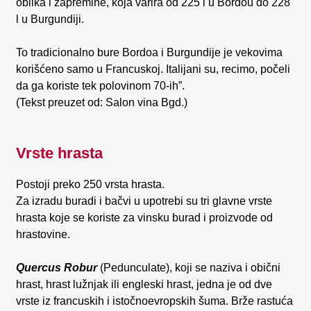
oblika i zapremine, koja varira od 225 l u Bordou do 228
l u Burgundiji.
To tradicionalno bure Bordoa i Burgundije je vekovima
korišćeno samo u Francuskoj. Italijani su, recimo, počeli
da ga koriste tek polovinom 70-ih”.
(Tekst preuzet od: Salon vina Bgd.)
Vrste hrasta
Postoji preko 250 vrsta hrasta.
Za izradu buradi i bačvi u upotrebi su tri glavne vrste
hrasta koje se koriste za vinsku burad i proizvode od
hrastovine.
Quercus Robur
(Pedunculate), koji se naziva i obični
hrast, hrast lužnjak ili engleski hrast, jedna je od dve
vrste iz francuskih i istočnoevropskih šuma. Brže rastuća