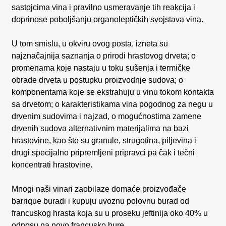
sastojcima vina i pravilno usmeravanje tih reakcija i
doprinose poboljšanju organoleptičkih svojstava vina.
U tom smislu, u okviru ovog posta, izneta su
najznačajnija saznanja o prirodi hrastovog drveta; o
promenama koje nastaju u toku sušenja i termičke
obrade drveta u postupku proizvodnje sudova; o
komponentama koje se ekstrahuju u vinu tokom kontakta
sa drvetom; o karakteristikama vina pogodnog za negu u
drvenim sudovima i najzad, o mogućnostima zamene
drvenih sudova alternativnim materijalima na bazi
hrastovine, kao što su granule, strugotina, piljevina i
drugi specijalno pripremljeni pripravci pa čak i tečni
koncentrati hrastovine.
Mnogi naši vinari zaobilaze domaće proizvođače
barrique buradi i kupuju uvoznu polovnu burad od
francuskog hrasta koja su u proseku jeftinija oko 40% u
odnosu na novo francusko bure.