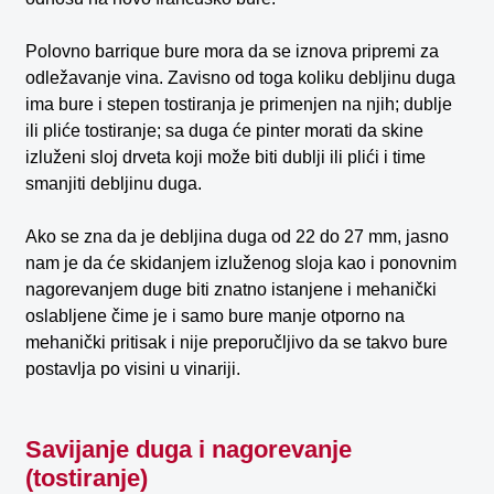
Polovno barrique bure mora da se iznova pripremi za
odležavanje vina. Zavisno od toga koliku debljinu duga
ima bure i stepen tostiranja je primenjen na njih; dublje
ili pliće tostiranje; sa duga će pinter morati da skine
izluženi sloj drveta koji može biti dublji ili plići i time
smanjiti debljinu duga.
Ako se zna da je debljina duga od 22 do 27 mm, jasno
nam je da će skidanjem izluženog sloja kao i ponovnim
nagorevanjem duge biti znatno istanjene i mehanički
oslabljene čime je i samo bure manje otporno na
mehanički pritisak i nije preporučljivo da se takvo bure
postavlja po visini u vinariji.
Savijanje duga i nagorevanje
(tostiranje)