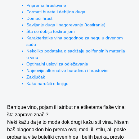
Priprema hrastovine
Formati bureta i debljina duga
Domaći hrast
Savijanje duga i nagorevanje (tostiranje)
Šta se dobija tostiranjem
Karakteristike vina pogodnog za negu u drvenom
sudu
Nekoliko podataka o sadržaju polifenolnih materija
u vinu
Optimalni uslovi za odležavanje
Najnovije alternative buradima i hrastovini
Zaključak
Kako naručiti e-knjigu
Barrique vino, pojam ili atribut na etiketama flaše vina;
šta zapravo znači?
Neki kažu da je to moda dok drugi kažu stil vina. Nisam
baš blagonaklon bio prema ovoj modi ili stilu, ali posle
probanja više buteljki crvenih pa i belih barika, prosto