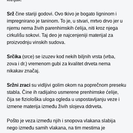
Srž
čine stariji godovi. Ovo tkivo je bogato ligninom i
impregnirano je taninom. To je, u stvari, mrtvo drvo jer u
njemu nema živih parenhimskih ćelija, niti kroz njega
cirkulišu sokovi. Taj deo je najcenjeniji materijal za
proizvodnju vinskih sudova.
Srčika
(srce) se izuzev kod nekih biljnih vrsta (vrba,
zova i dr.) vremenom gubi za kvalitet drveta nema
nikakav značaj.
Sržni zraci
su vidljivi golim okom na poprečnom preseku
stabla. Čine ih radijalno usmerene prenhimske ćelije,
čija se fiziološka uloga ogleda u uspostavljanju veze i
izmene materija između živih slojeva ddrveta.
Pošto je veza između njih i snopova vlakana slabija
nego između samih vlakana, na tim mestima je