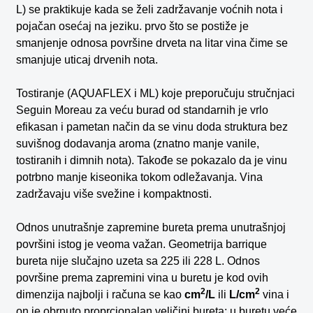
L) se praktikuje kada se želi zadržavanje voćnih nota i
pojačan osećaj na jeziku. prvo što se postiže je
smanjenje odnosa površine drveta na litar vina čime se
smanjuje uticaj drvenih nota.
Tostiranje (AQUAFLEX i ML) koje preporučuju stručnjaci
Seguin Moreau za veću burad od standarnih je vrlo
efikasan i pametan način da se vinu doda struktura bez
suvišnog dodavanja aroma (znatno manje vanile,
tostiranih i dimnih nota). Takođe se pokazalo da je vinu
potrbno manje kiseonika tokom odležavanja. Vina
zadržavaju više svežine i kompaktnosti.
Odnos unutrašnje zapremine bureta prema unutrašnjoj
površini istog je veoma važan. Geometrija barrique
bureta nije slučajno uzeta sa 225 ili 228 L. Odnos
površine prema zapremini vina u buretu je kod ovih
2
2
dimenzija najbolji i računa se kao
cm
/L
ili
L/cm
vina i
on je obrnuto proprcionalan veličini bureta; u buretu veće